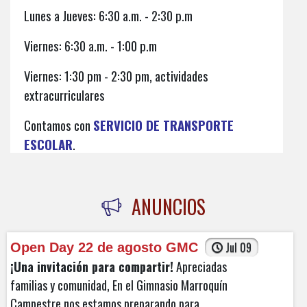
Lunes a Jueves: 6:30 a.m. - 2:30 p.m
Viernes: 6:30 a.m. - 1:00 p.m
Viernes: 1:30 pm - 2:30 pm, actividades
extracurriculares
Jul 09
Open Day 22 de agosto GMC
¡Una invitación para compartir!
Apreciadas
Contamos con
SERVICIO DE TRANSPORTE
familias y comunidad, En el Gimnasio Marroquín
ESCOLAR
.
Campestre nos estamos preparando para
nuestro
Open Day
, un espacio pensado para que
nuevas familias conozcan nuestro proyecto educativo,
ANUNCIOS
recorran nuestras instalaciones y descubran todo lo
que ofrecemos para el d...
Jul 09
Open Day 22 de agosto GMC
¡Una invitación para compartir!
Apreciadas
familias y comunidad, En el Gimnasio Marroquín
Campestre nos estamos preparando para