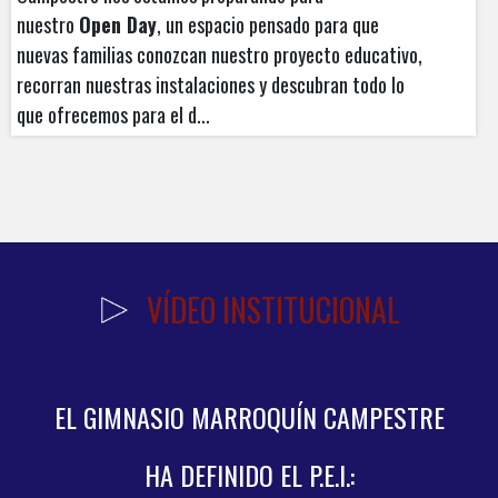
nuestro
Open Day
, un espacio pensado para que
nuevas familias conozcan nuestro proyecto educativo,
recorran nuestras instalaciones y descubran todo lo
que ofrecemos para el d...
Jul 09
Open Day 22 de agosto GMC
¡Una invitación para compartir!
Apreciadas
familias y comunidad, En el Gimnasio Marroquín
Campestre nos estamos preparando para
nuestro
Open Day
, un espacio pensado para que
nuevas familias conozcan nuestro proyecto educativo,
VÍDEO INSTITUCIONAL
recorran nuestras instalaciones y descubran todo lo
que ofrecemos para el d...
EL GIMNASIO MARROQUÍN CAMPESTRE
HA DEFINIDO EL P.E.I.: